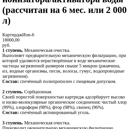
(рассчитан на 6 мес. или 2 000
л)
КартирджИон-6
18000,00
руб.
1 ступень.
Механическая очистка.
Выполняет предварительную механическую фильтрацию, при
которой удаляются нерастворённые в воде механические
частицы загрязнений размером свыше 5 микрон (ржавчина,
ил, водные организмы, песок, волосы, гумус, водопроводные
загрязнения).
Состав:
спечённый полипропилен с пищевым допуском.
2 ступень.
Сорбционная.
Своей пористой поверхностью картридж адсорбирует высоко
и низко-молекулярные органические соединения: чистый хлор
(99%), хлороформ (98%), фтор (98%), свинец (96%).
Состав:
спечённый активированный уголь.
3 ступень.
Механическая очистка.
Производит окончательную механическую фильтрацию.