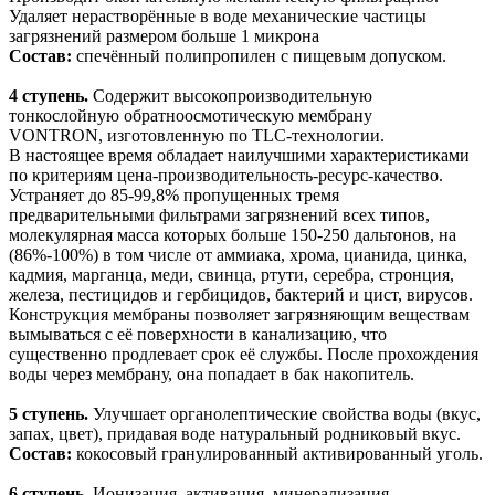
Удаляет нерастворённые в воде механические частицы
загрязнений размером больше 1 микрона
Состав:
спечённый полипропилен с пищевым допуском.
4 ступень.
Содержит высокопроизводительную
тонкослойную обратноосмотическую мембрану
VONTRON, изготовленную по TLC-технологии.
В настоящее время обладает наилучшими характеристиками
по критериям цена-производительность-ресурс-качество.
Устраняет до 85-99,8% пропущенных тремя
предварительными фильтрами загрязнений всех типов,
молекулярная масса которых больше 150-250 дальтонов, на
(86%-100%) в том числе от аммиака, хрома, цианида, цинка,
кадмия, марганца, меди, свинца, ртути, серебра, стронция,
железа, пестицидов и гербицидов, бактерий и цист, вирусов.
Конструкция мембраны позволяет загрязняющим веществам
вымываться с её поверхности в канализацию, что
существенно продлевает срок её службы. После прохождения
воды через мембрану, она попадает в бак накопитель.
5 ступень.
Улучшает органолептические свойства воды (вкус,
запах, цвет), придавая воде натуральный родниковый вкус.
Состав:
кокосовый гранулированный активированный уголь.
6 ступень.
Ионизация, активация, минерализация,