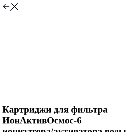
Картриджи для фильтра
ИонАктивОсмос-6
ионизатора/активатора воды