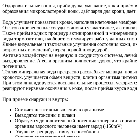
Оздоровительные ванны, приём душа, умывание, как и приём в
образования микрокластерной воды, даёт заряд для крови, даё
Вода улучшает показатели крови, наполняя клеточные мембра
От этого кровеносные сосуды становятся эластичнее, активиз
Также приём водных процедур активированной и минерализиро
воды тормозит или, наоборот, стимулирует работу данных сист
Явные визуальные и тактильные улучшения состояния кожи, и
возрастных изменений, перед первой процедурой.
Активно воздействуя на нервную и сосудистую системы, лече
выздоровление. А если организм полностью здоров, что крайн
потенциал.
Тёплая минеральная вода прекрасно расслабляет мышцы, повыш
кровоток, улучшается обмен веществ, клетки организма инт
При этом ликвидируются воспалительные процессы, ускоряется
реагируют нервные окончания в коже, после приёма курса вод
При приёме снаружи и внутрь:
Снижает негативные явления в организме
Выводятся токсины и шлаки
Образуется дополнительный потенциал энергии в организм
организм взрослого человека имеет заряд (-150mV)
Улучшает репродуктивную способность