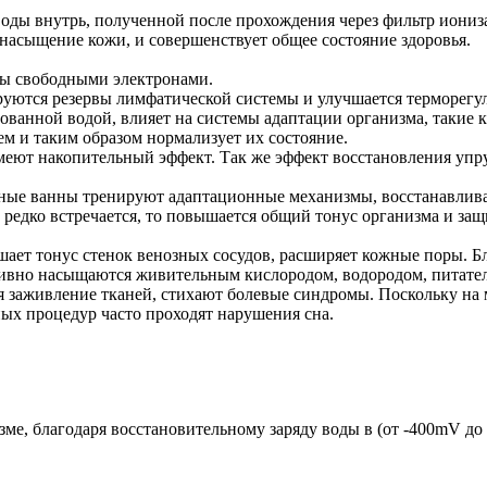
оды внутрь, полученной после прохождения через фильтр иониз
т насыщение кожи, и совершенствует общее состояние здоровья.
ны свободными электронами.
ируются резервы лимфатической системы и улучшается терморегу
ванной водой, влияет на системы адаптации организма, такие 
ем и таким образом нормализует их состояние.
меют накопительный эффект. Так же эффект восстановления упр
бные ванны тренируют адаптационные механизмы, восстанавлива
е редко встречается, то повышается общий тонус организма и за
ает тонус стенок венозных сосудов, расширяет кожные поры. Бл
енсивно насыщаются живительным кислородом, водородом, питат
 заживление тканей, стихают болевые синдромы. Поскольку на м
ных процедур часто проходят нарушения сна.
е, благодаря восстановительному заряду воды в (от -400mV до 