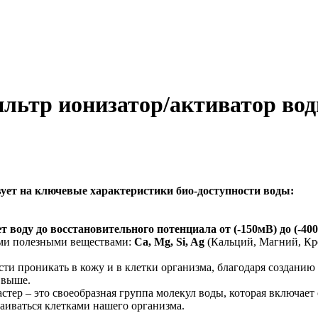
льтр ионизатор/активатор во
вует на ключевые характеристики биo-доступности воды:
 воду до восстановительного потенциала от (-150мВ) до (-40
ми полезными веществами:
Ca, Mg, Si, Ag
(Кальций, Магний, Кр
ти проникать в кожу и в клетки организма, благодаря созданию
 выше.
стер – это своеобразная группа молекул воды, которая включает
ваиваться клетками нашего организма.