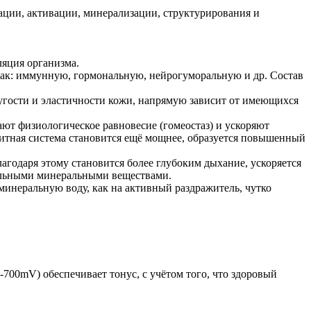
ации, активации, минерализации, структурирования и
ляция организма.
как: иммунную, гормональную, нейрогуморальную и др. Состав
угости и эластичности кожи, напрямую зависит от имеющихся
ют физиологическое равновесие (гомеостаз) и ускоряют
щитная система становится ещё мощнее, образуется повышенный
агодаря этому становится более глубоким дыхание, ускоряется
ельными минеральными веществами.
инеральную воду, как на активный раздражитель, чутко
-700mV) обеспечивает тонус, с учётом того, что здоровый