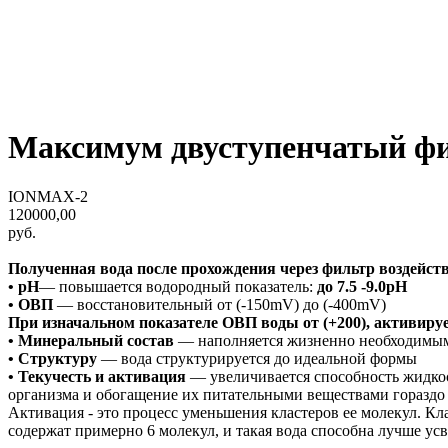
Максимум двуступенчатый фи
IONMAX-2
120000,00
руб.
Полученная вода после прохождения через фильтр воздейст
• pH
— повышается водородный показатель:
до 7.5 -9.0pH
• ОВП
— восстановительный от (-150mV) до (-400mV)
При изначальном показателе ОВП воды от (+200), активирует
• Минеральный состав
— наполняется жизненно необходимы
• Структуру
— вода структурируется до идеальной формы
• Текучесть и активация
— увеличивается способность жидкос
организма и обогащение их питательными веществами гораздо
Активация - это процесс уменьшения кластеров ее молекул. Кла
содержат примерно 6 молекул, и такая вода способна лучше ус